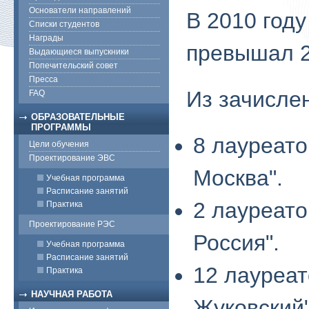
Основатели направлений
В 2010 году
Списки студентов
Награды
превышал 2
Выдающиеся выпускники
Попечительский совет
Пресса
Из зачисле
FAQ
ОБРАЗОВАТЕЛЬНЫЕ
ПРОГРАММЫ
8 лауреато
Цели обучения
Проектирование ЭВС
Москва".
Учебная программа
Расписание занятий
2 лауреато
Практика
Проектирование РЭС
Россия".
Учебная программа
Расписание занятий
12 лауреа
Практика
НАУЧНАЯ РАБОТА
Жуковский