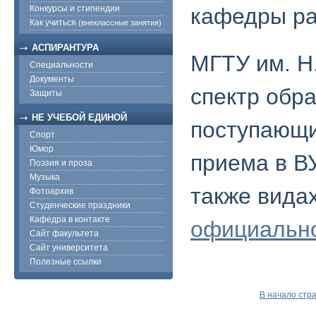
Конкурсы и стипендии
кафедры р
Как учиться
(внеклассные занятия)
АСПИРАНТУРА
МГТУ им. Н
Специальности
Документы
спектр обр
Защиты
НЕ УЧЕБОЙ ЕДИНОЙ
поступающи
Спорт
Юмор
приема в В
Поэзия и проза
Музыка
также вида
Фотоархив
Студенческие праздники
Кафедра в контакте
официально
Сайт факультета
Сайт университета
Полезные ссылки
В начало стр