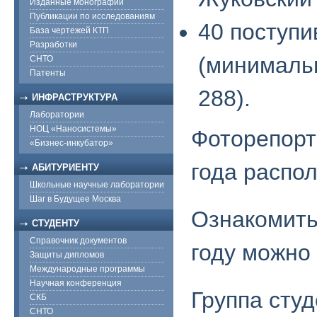
Изданные монографии
Публикации по исследованиям
40 поступи
База чертежей КТП
Разработки
(минималь
СНТО
Патенты
288).
ИНФРАСТРУКТУРА
Лаборатории
НОЦ «Наносистемы»
Фоторепорт
«Бизнес-инкубатор»
года расп
АБИТУРИЕНТУ
Школьные научные лаборатории
Шаг в Будущее Москва
Ознакомить
СТУДЕНТУ
Справочник документов
году можно
Защиты дипломов
Международные программы
Научная конференция
Группа студ
СКБ
СНТО