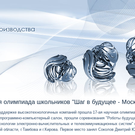
я олимпиада школьников "Шаг в будущее - Мос
поддержке высокотехнологичных компаний прошла 17-ая научная олимпиа
программно-компьютерный салон, прошли соревнования "Роботы будущег
хнологии электронно-вычислительных и телекоммуникационных систем" 
й области, г.Тамбова и г.Кирова. Первое место занял Соколов Дмитрий 