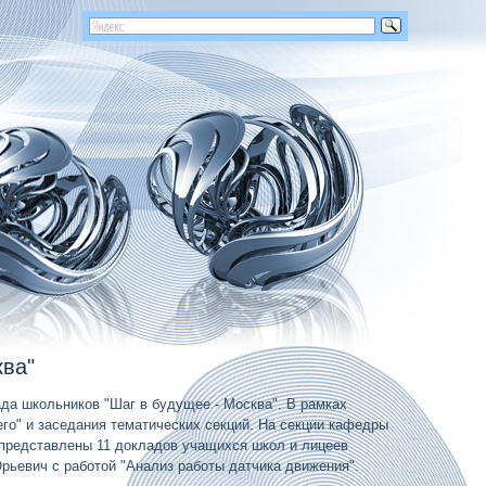
ква"
да школьников "Шаг в будущее - Москва". В рамках
о" и заседания тематичеcких секций. На секции кафедры
представлены 11 докладов учащихся школ и лицеев
Юрьевич с работой "Анализ работы датчика движения".