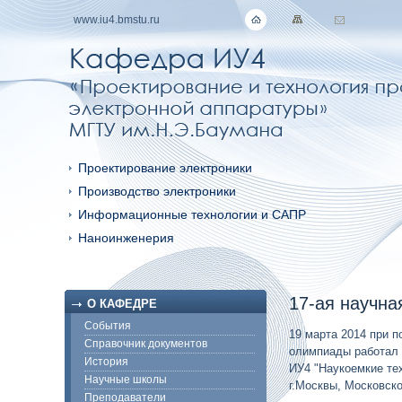
www.iu4.bmstu.ru
Проектирование электроники
Производство электроники
Информационные технологии и САПР
Наноинженерия
17-ая научна
О КАФЕДРЕ
События
19 марта 2014 при 
Справочник документов
олимпиады работал 
История
ИУ4 "Наукоемкие те
Научные школы
г.Москвы, Московско
Преподаватели