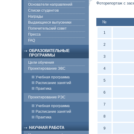
Фоторепортаж с зас
Основатели направлений
Списки студентов
Награды
№
Выдающиеся выпускники
Попечительский совет
1
Пресса
FAQ
2
ОБРАЗОВАТЕЛЬНЫЕ
ПРОГРАММЫ
3
Цели обучения
Проектирование ЭВС
4
Учебная программа
5
Расписание занятий
Практика
6
Проектирование РЭС
7
Учебная программа
Расписание занятий
8
Практика
НАУЧНАЯ РАБОТА
9