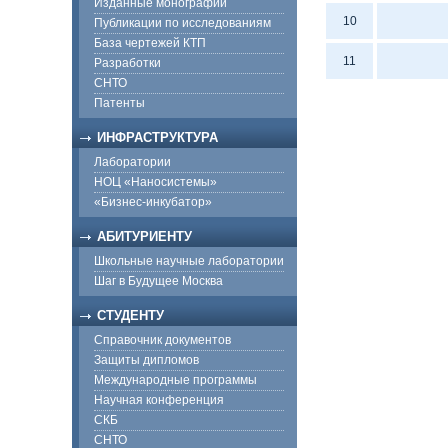
Изданные монографии
10
Публикации по исследованиям
База чертежей КТП
11
Разработки
СНТО
Патенты
ИНФРАСТРУКТУРА
Лаборатории
НОЦ «Наносистемы»
«Бизнес-инкубатор»
АБИТУРИЕНТУ
Школьные научные лаборатории
Шаг в Будущее Москва
СТУДЕНТУ
Справочник документов
Защиты дипломов
Международные программы
Научная конференция
СКБ
СНТО