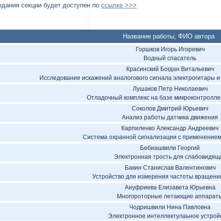
едания секции будет доступен по
ссылке >>>
Название работы, ФИО автора
Горшков Игорь Игоревич
Водный спасатель
Красинский Богдан Витальевич
Исследование искажений аналогового сигнала электрогитары и
Лушаков Петр Николаевич
Отладочный комплекс на базе микроконтролл
Соколов Дмитрий Юрьевич
Анализ работы датчика движения
Карпиленко Александр Андреевич
Система охранной сигнализации с применением
Бебиашвили Георгий
Электронная трость для слабовидящ
Бакин Станислав Валентинович
Устройство для измерения частоты вращени
Ануфриева Елизавета Юрьевна
Многороторные летающие аппарат
Чодришвили Нина Павловна
Электронное интеллектулаьное устрой