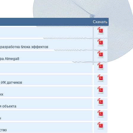
Скачать
 разработка блока эффектов
ера Atmega8
 ИК датчиков
их
я объекта
ы
ство