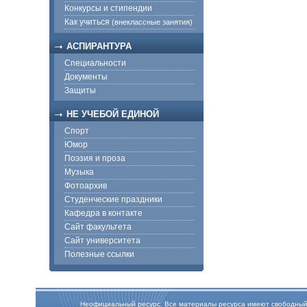
Конкурсы и стипендии
Как учиться
(внеклассные занятия)
АСПИРАНТУРА
Специальности
Документы
Защиты
НЕ УЧЕБОЙ ЕДИНОЙ
Спорт
Юмор
Поэзия и проза
Музыка
Фотоархив
Студенческие праздники
Кафедра в контакте
Сайт факультета
Сайт университета
Полезные ссылки
Неофициальный ресурс. Все материалы ресурса имеют свободный дос