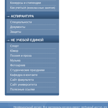
Конкурсы и стипендии
Как учиться
(внеклассные занятия)
АСПИРАНТУРА
Специальности
Документы
Защиты
НЕ УЧЕБОЙ ЕДИНОЙ
Спорт
Юмор
Поэзия и проза
Музыка
Фотоархив
Студенческие праздники
Кафедра в контакте
Сайт факультета
Сайт университета
Полезные ссылки
Неофициальный ресурс. Все материалы ресурса имеют свободный доступ, это оз