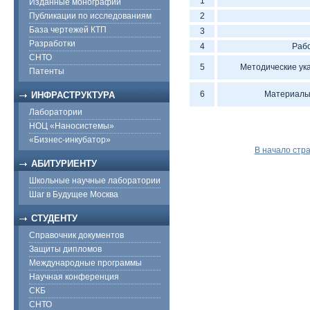
1
Изданные монографии
Публикации по исследованиям
2
База чертежей КТП
3
Разработки
4
Рабо
СНТО
5
Методические ука
Патенты
6
Материалы 
ИНФРАСТРУКТУРА
Лаборатории
НОЦ «Наносистемы»
«Бизнес-инкубатор»
В начало стр
АБИТУРИЕНТУ
Школьные научные лаборатории
Шаг в Будущее Москва
СТУДЕНТУ
Справочник документов
Защиты дипломов
Международные программы
Научная конференция
СКБ
СНТО