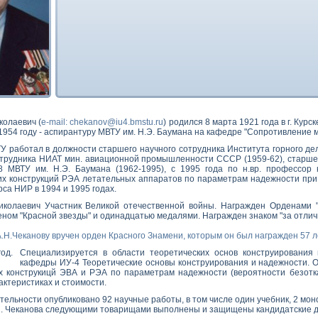
колаевич (
e-mail: chekanov@iu4.bmstu.ru
) родился 8 марта 1921 года в г. Кур
в 1954 году - аспирантуру МВТУ им. Н.Э. Баумана на кафедре "Сопротивление 
У работал в должности старшего научного сотрудника Института горного де
отрудника НИАТ мин. авиационной промышленности СССР (1959-62), старшег
 МВТУ им. Н.Э. Баумана (1962-1995), с 1995 года по н.вр. профессор
х конструкций РЭА летательных аппаратов по параметрам надежности при 
рса НИР в 1994 и 1995 годах.
колаевич Участник Великой отечественной войны. Награжден Орденами "
еном "Красной звезды" и одинадцатью медалями. Награжден знаком "за отли
А.Н.Чеканову вручен орден Красного Знамени, которым он был награжден 57 л
Специализируется в области теоретических основ конструировани
кафедры ИУ-4 Теоретические основы конструирования и надежности. 
 конструкицй ЭВА и РЭА по параметрам надежности (вероятности безотказ
ктеристиках и стоимости.
тельности опубликовано 92 научные работы, в том числе один учебник, 2 мон
Н. Чеканова следующими товарищами выполнены и защищены кандидатские д