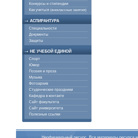
Конкурсы и стипендии
Как учиться
(внеклассные занятия)
АСПИРАНТУРА
Специальности
Документы
Защиты
НЕ УЧЕБОЙ ЕДИНОЙ
Спорт
Юмор
Поэзия и проза
Музыка
Фотоархив
Студенческие праздники
Кафедра в контакте
Сайт факультета
Сайт университета
Полезные ссылки
Неофициальный ресурс. Все материалы ресурса име