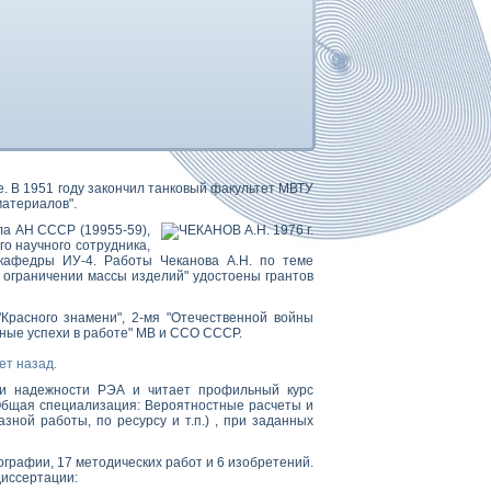
ске. В 1951 году закончил танковый факультет МВТУ
материалов".
ла АН СССР (19955-59),
о научного сотрудника,
 кафедры ИУ-4. Работы Чеканова А.Н. по теме
ограничении массы изделий" удостоены грантов
Красного знамени", 2-мя "Отечественной войны
чные успехи в работе" МВ и ССО СССР.
ет назад.
я и надежности РЭА и читает профильный курс
Общая специализация: Вероятностные расчеты и
ной работы, по ресурсу и т.п.) , при заданных
ографии, 17 методических работ и 6 изобретений.
иссертации: