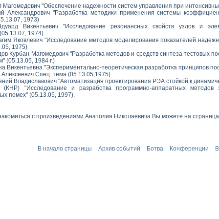
л Магомедович "Обеспечение надежности систем управления при интенсивных 
й Александрович "Разработка методики применения системы коэффициен
5.13.07, 1973)
дуард Викентьевич "Исследование резонансных свойств узлов и эле
(05.13.07, 1974)
гим Яковлевич "Исследование методов моделирования показателей надежн
.05, 1975)
ов Курбан Магомедович "Разработка методов и средств синтеза тестовых по
" (05.13.05, 1984 г.)
на Викентьевна "Экспериментально-теоретическая разработка принципов пост
Алексеевич Спец. тема (05.13.05,1975)
ений Владиславович "Автоматизация проектирования РЭА стойкой к динамичес
(КНР) "Исследование и разработка программно-аппаратных методов
х помех" (05.13.05, 1997).
накомиться с произведениями Анатолия Николаевича Вы можете на страница
В начало страницы
Архив событий
Ботва
Конференции
В