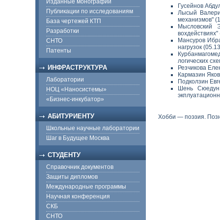
Изданные монографии
Гусейнов Абду
Публикации по исследованиям
Лысый Валери
механизмов" (1
База чертежей КТП
Мысловский Э
Разработки
вохдействиях" 
Мансуров Ибра
СНТО
нагрузок (05.13
Патенты
Курбанмагомед
логических схем
ИНФРАСТРУКТУРА
Резчикова Еле
Кармазин Яков 
Лаборатории
Подколзин Евг
Шень Сюедун 
НОЦ «Наносистемы»
экплуатационны
«Бизнес-инкубатор»
АБИТУРИЕНТУ
Хобби — поэзия. Поз
Школьные научные лаборатории
Шаг в Будущее Москва
СТУДЕНТУ
Справочник документов
Защиты дипломов
Международные программы
Научная конференция
СКБ
СНТО