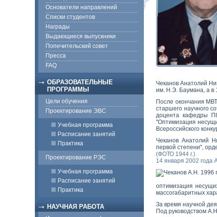
Основатели направлений
Списки студентов
Награды
Выдающиеся выпускники
Попечительский совет
Пресса
FAQ
ОБРАЗОВАТЕЛЬНЫЕ
Чеканов Анатолий Ни
ПРОГРАММЫ
им. Н.Э. Баумана, а 
Цели обучения
После окончания МВТ
старшего научного с
Проектирование ЭВС
доцента кафедры П8
"Оптимизация несущи
Учебная программа
Всероссийского конку
Расписание занятий
Чеканов Анатолий Ни
Практика
первой степени", орд
(ФОТО 1944 г.)
Проектирование РЭС
14 января 2002 года 
Учебная программа
Расписание занятий
оптимизация несущих
Практика
массогабаритных хара
За время научной дея
НАУЧНАЯ РАБОТА
Под руководством А.