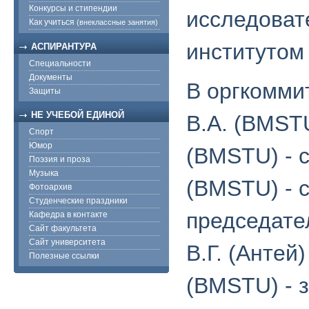
Конкурсы и стипендии
исследоват
Как учиться
(внеклассные занятия)
институтом
АСПИРАНТУРА
Специальности
Документы
В оргкомми
Защиты
НЕ УЧЕБОЙ ЕДИНОЙ
В.А. (BMSTU
Спорт
Юмор
(BMSTU) - 
Поэзия и проза
Музыка
(BMSTU) - 
Фотоархив
Студенческие праздники
председате
Кафедра в контакте
Сайт факультета
Сайт университета
В.Г. (Антей
Полезные ссылки
(BMSTU) - з