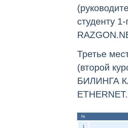
(руководит
студенту 1-
RAZGON.NE
Третье мес
(второй ку
БИЛИНГА 
ETHERNET.
№
1