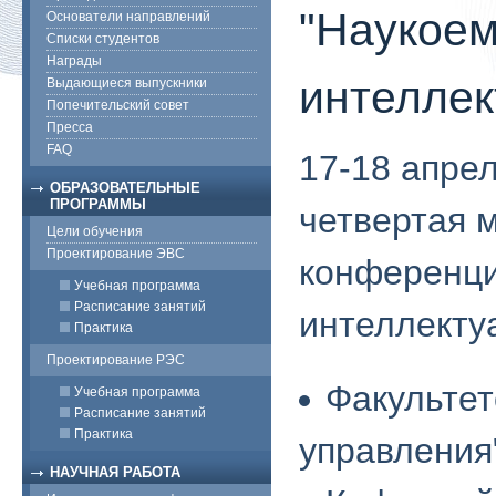
"Наукоем
Основатели направлений
Списки студентов
Награды
интеллек
Выдающиеся выпускники
Попечительский совет
Пресса
FAQ
17-18 апре
ОБРАЗОВАТЕЛЬНЫЕ
ПРОГРАММЫ
четвертая 
Цели обучения
Проектирование ЭВС
конференци
Учебная программа
Расписание занятий
интеллекту
Практика
Проектирование РЭС
Факультет
Учебная программа
Расписание занятий
Практика
управления
НАУЧНАЯ РАБОТА