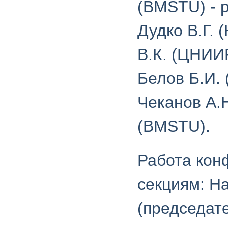
(BMSTU) - 
Дудко В.Г.
В.К. (ЦНИИР
Белов Б.И.
Чеканов А.
(BMSTU).
Работа кон
секциям: Н
(председат