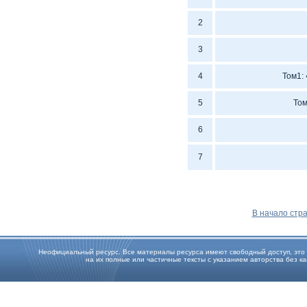
2
3
4
Том1:
5
Том
6
7
В начало стр
Неофициальный ресурс. Все материалы ресурса имеют свободный доступ, это оз
на их полные или частичные тексты с указанием авторства без каки