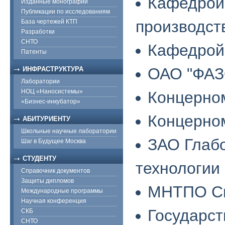
Кафедрой 
Изданные монографии
Публикации по исследованиям
производст
База чертежей КТП
Разработки
СНТО
Кафедрой
Патенты
ОАО "ФАЗ
ИНФРАСТРУКТУРА
Лаборатории
НОЦ «Наносистемы»
Концерно
«Бизнес-инкубатор»
Концерно
АБИТУРИЕНТУ
Школьные научные лаборатории
ЗАО Глаб
Шаг в Будущее Москва
СТУДЕНТУ
технологии
Справочник документов
Защиты дипломов
МНТПО С
Международные программы
Научная конференция
Государс
СКБ
СНТО