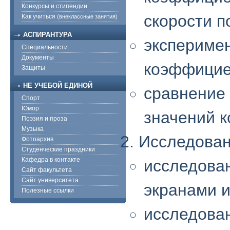
Конкурсы и стипендии
скорости п
Как учиться
(внеклассные занятия)
АСПИРАНТУРА
экспериме
Специальности
Документы
коэффицие
Защиты
НЕ УЧЕБОЙ ЕДИНОЙ
сравнение
Спорт
Юмор
значений 
Поэзия и проза
Музыка
Исследован
Фотоархив
Студенческие праздники
Кафедра в контакте
исследова
Сайт факультета
Сайт университета
экранами и
Полезные ссылки
исследова