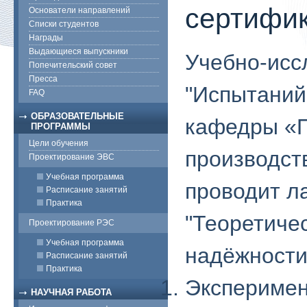
сертифик
Основатели направлений
Списки студентов
Награды
Выдающиеся выпускники
Учебно-исс
Попечительский совет
Пресса
"Испытаний
FAQ
ОБРАЗОВАТЕЛЬНЫЕ
кафедры «П
ПРОГРАММЫ
Цели обучения
производст
Проектирование ЭВС
Учебная программа
проводит л
Расписание занятий
Практика
"Теоретиче
Проектирование РЭС
Учебная программа
надёжности
Расписание занятий
Практика
Экспериме
НАУЧНАЯ РАБОТА