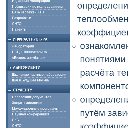
Изданные монографии
определени
Публикации по исследованиям
База чертежей КТП
теплообмен
Разработки
СНТО
коэффициен
Патенты
ИНФРАСТРУКТУРА
ознакомле
Лаборатории
НОЦ «Наносистемы»
понятиями
«Бизнес-инкубатор»
АБИТУРИЕНТУ
расчёта т
Школьные научные лаборатории
Шаг в Будущее Москва
компонент
СТУДЕНТУ
определен
Справочник документов
Защиты дипломов
Международные программы
путём зав
Научная конференция
СКБ
коэффицие
СНТО