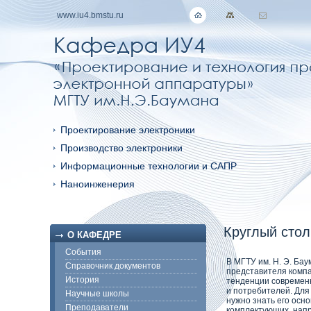
www.iu4.bmstu.ru
Проектирование электроники
Производство электроники
Информационные технологии и САПР
Наноинженерия
Круглый стол
О КАФЕДРЕ
События
В МГТУ им. Н. Э. Ба
Справочник документов
представителя комп
История
тенденции современн
и потребителей. Для
Научные школы
нужно знать его осн
Преподаватели
комплектующих, напр