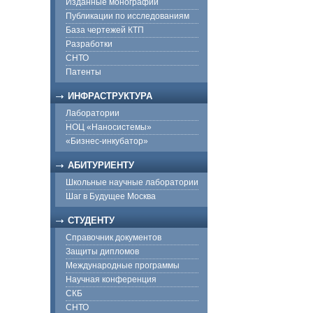
Изданные монографии
Публикации по исследованиям
База чертежей КТП
Разработки
СНТО
Патенты
ИНФРАСТРУКТУРА
Лаборатории
НОЦ «Наносистемы»
«Бизнес-инкубатор»
АБИТУРИЕНТУ
Школьные научные лаборатории
Шаг в Будущее Москва
СТУДЕНТУ
Справочник документов
Защиты дипломов
Международные программы
Научная конференция
СКБ
СНТО