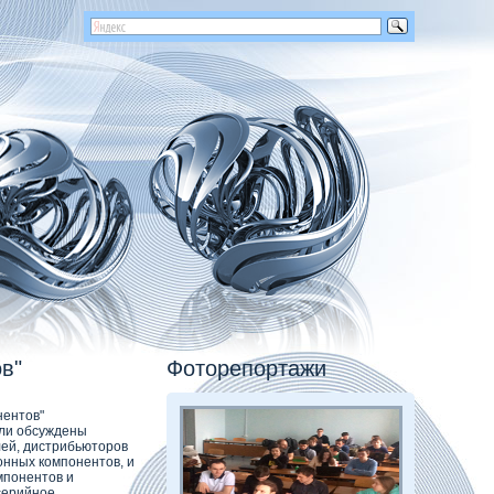
в"
Фоторепортажи
нентов"
ыли обсуждены
лей, дистрибьюторов
онных компонентов, и
мпонентов и
серийное