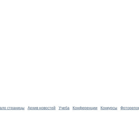
чало страницы
Архив новостей
Учеба
Конференции
Конкурсы
Фоторепо