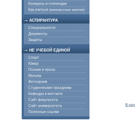
Конкурсы и стипендии
Как учиться
(внеклассные занятия)
АСПИРАНТУРА
Специальности
Документы
Защиты
НЕ УЧЕБОЙ ЕДИНОЙ
Спорт
Юмор
Поэзия и проза
Музыка
Фотоархив
Студенческие праздники
Кафедра в контакте
Сайт факультета
В на
Сайт университета
Полезные ссылки