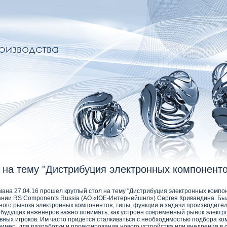
 на тему "Дистрибуция электронных компоненто
умана 27.04.16 прошел круглый стол на тему "Дистрибуция электронных компо
ании RS Components Russia (АО «ЮЕ-Интернейшнл») Сергея Кривандина. Б
ого рынока электронных компонентов, типы, функции и задачи производите
 будущих инженеров важно понимать, как устроен современный рынок электр
овных игроков. Им часто придется сталкиваться с необходимостью подбора ко
имер, для разработки и проектирования нового устройства или внедрения в 