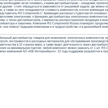
му необходимо четко понимать, к каким дистрибьюторам – складским, проектн
 другим - стоит обращаться в зависимости от решаемой задачи, где можно н
ю, а также из чего складывается стоимость компонентов, в итоге влияющая н
редставитель RS Components С. Кривандин рассказал студентам об основных 
дителями электроники, о функциях дистрибьютора электронных компонентов
тики, о типах дистрибьюторов, о вариантах распространения продукции и вз
рибьютора и заказчика. Компания RS Components Russia планирует продолжи
я, они помогут будущим инженерам и в трудоустройстве, и в дальнейшей ин
бальный дистрибьютор товаров для инженеров: электронных компонентов, п
троля, инструментов и расходных материалов для обслуживания производст
вительства в 32 странах мира, а также ведет деятельность через дистрибьют
ения на минимальную партию: любой компонент можно заказать от 1 шт. RS 
влен компанией АО «ЮЕ-Интернейшнл»: 22 года поддержки разработок и пр