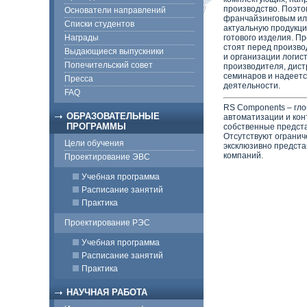
производство. Поэто
Основатели направлений
франчайзинговым или
Списки студентов
актуальную продукци
Награды
готового изделия. П
стоят перед произво
Выдающиеся выпускники
и организации логис
Попечительский совет
производителя, дист
семинаров и надеетс
Пресса
деятельности.
FAQ
RS Components – гло
ОБРАЗОВАТЕЛЬНЫЕ
автоматизации и кон
ПРОГРАММЫ
собственные предста
Отсутствуют огранич
Цели обучения
эксклюзивно предста
компаний.
Проектирование ЭВС
Учебная программа
Расписание занятий
Практика
Проектирование РЭС
Учебная программа
Расписание занятий
Практика
НАУЧНАЯ РАБОТА