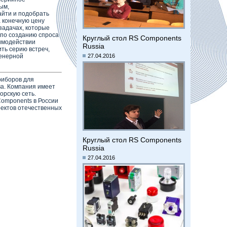
ым,
айти и подобрать
а конечную цену
задачах, которые
 по созданию спроса
Круглый стол RS Components
аимодействии
Russia
ть серию встреч,
женерной
27.04.2016
риборов для
ва. Компания имеет
орскую сеть.
Components в России
оектов отечественных
Круглый стол RS Components
Russia
27.04.2016