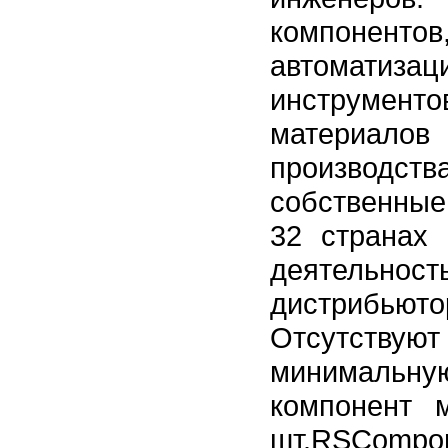
компонент
автоматиз
инструме
материалов
производст
собственные
32 странах 
деятел
дистрибь
Отсутству
минимальн
компонент 
шт.RSCom