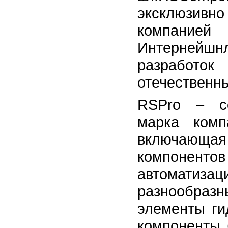
эксклюзи
компан
Интернейшнл
разрабо
отечественн
RSPro – со
марка комп
включающ
компонен
автоматизаци
разнообра
элементы ги
компоненты 