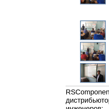
RSCompone
дистрибь
инженеро