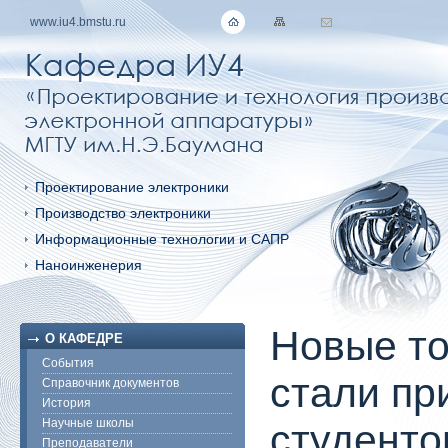
www.iu4.bmstu.ru
Проектирование электроники
Производство электроники
Информационные технологии и САПР
Наноинженерия
Новые т
О КАФЕДРЕ
События
стали пр
Справочник документов
История
Научные школы
студенто
Преподаватели