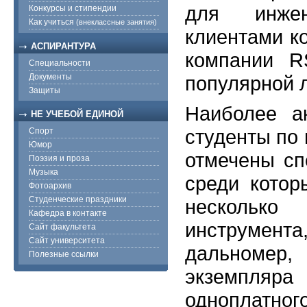
для инжен
Конкурсы и стипендии
Как учиться
(внеклассные занятия)
клиентами к
АСПИРАНТУРА
компании R
Специальности
Документы
популярной л
Защиты
Наиболее а
НЕ УЧЕБОЙ ЕДИНОЙ
студенты по
Спорт
Юмор
отмечены сп
Поэзия и проза
Музыка
среди котор
Фотоархив
Студенческие праздники
несколько 
Кафедра в контакте
инструм
Сайт факультета
Сайт университета
дальноме
Полезные ссылки
экземпля
одноплат