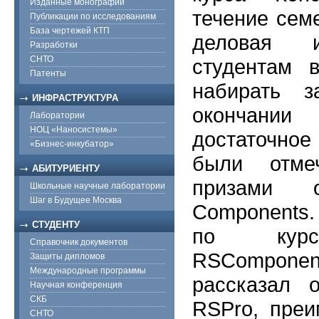
Изданные монографии
течение сем
Публикации по исследованиям
База чертежей КТП
деловая и
Разработки
СНТО
студентам 
Патенты
набирать з
ИНФРАСТРУКТУРА
окончании
Лаборатории
НОЦ «Наносистемы»
достаточно
«Бизнес-инкубатор»
были отме
АБИТУРИЕНТУ
призами 
Школьные научные лаборатории
Шаг в Будущее Москва
Components.
СТУДЕНТУ
по курсу
Справочник документов
RSComponen
Защиты дипломов
Международные программы
рассказал 
Научная конференция
СКБ
RSPro, преи
СНТО