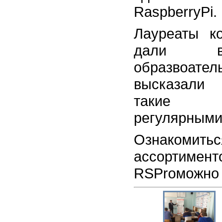
RaspberryPi.
Лауреаты к
дали вы
образвоател
высказали 
такие и
регулярными
Ознакоми
ассортимен
RSProможно