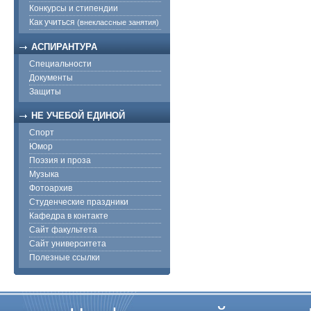
Конкурсы и стипендии
Как учиться
(внеклассные занятия)
АСПИРАНТУРА
Специальности
Документы
Защиты
НЕ УЧЕБОЙ ЕДИНОЙ
Спорт
Юмор
Поэзия и проза
Музыка
Фотоархив
Студенческие праздники
Кафедра в контакте
Сайт факультета
Сайт университета
Полезные ссылки