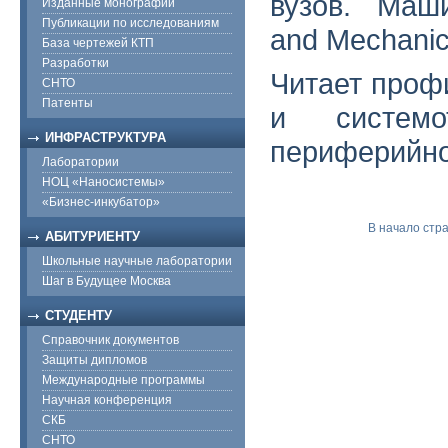
вузов. Маши
Изданные монографии
Публикации по исследованиям
and Mechanics
База чертежей КТП
Разработки
Читает проф
СНТО
Патенты
и системо
ИНФРАСТРУКТУРА
периферийно
Лаборатории
НОЦ «Наносистемы»
«Бизнес-инкубатор»
В начало стр
АБИТУРИЕНТУ
Школьные научные лаборатории
Шаг в Будущее Москва
СТУДЕНТУ
Справочник документов
Защиты дипломов
Международные программы
Научная конференция
СКБ
СНТО