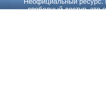
Неофициальный ресурс. 
свободный доступ, это о
загружать, копировать, расп
на их полные или частичные 
каких либо ограничений. Т
Internatio