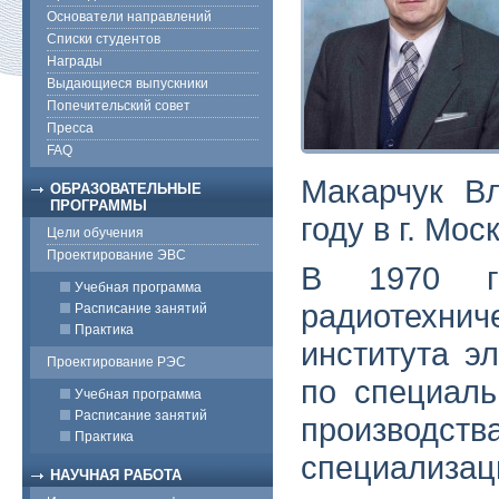
Основатели направлений
Списки студентов
Награды
Выдающиеся выпускники
Попечительский совет
Пресса
FAQ
Макарчук В
ОБРАЗОВАТЕЛЬНЫЕ
ПРОГРАММЫ
году в г. Мос
Цели обучения
Проектирование ЭВС
В 1970 го
Учебная программа
радиотехни
Расписание занятий
Практика
института э
Проектирование РЭС
по специаль
Учебная программа
Расписание занятий
производ
Практика
специали
НАУЧНАЯ РАБОТА