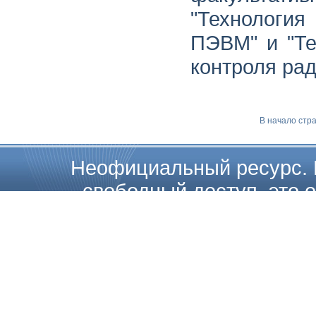
"Технология 
ПЭВМ" и "Те
контроля ра
В начало стр
Неофициальный ресурс. 
свободный доступ, это о
загружать, копировать, расп
на их полные или частичные 
каких либо ограничений. Т
Internatio