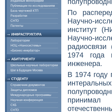
полупроводн
Изданные монографии
Публикации по исследованиям
По распере
База чертежей КТП
Разработки
Научно-исс
СНТО
Патенты
институт (Н
ИНФРАСТРУКТУРА
Научно-исс
Лаборатории
радиосвязи 
НОЦ «Наносистемы»
«Бизнес-инкубатор»
1974 года 
АБИТУРИЕНТУ
инженера.
Школьные научные лаборатории
Шаг в Будущее Москва
В 1974 году 
СТУДЕНТУ
интеральны
Справочник документов
полупроводн
Защиты дипломов
Международные программы
принимал 
Научная конференция
СКБ
отечествен
СНТО