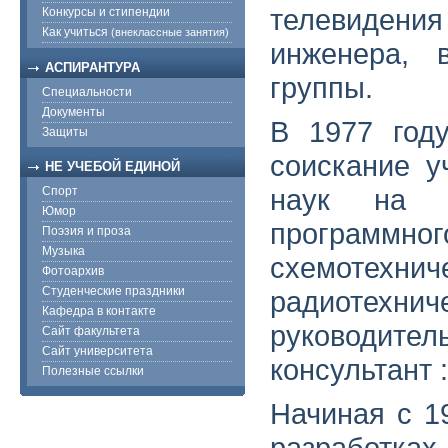
телевидения
Конкурсы и стипендии
Как учиться
(внеклассные занятия)
инженера, 
АСПИРАНТУРА
группы.
Специальности
Документы
В 1977 год
Защиты
соискание у
НЕ УЧЕБОЙ ЕДИНОЙ
наук на т
Спорт
Юмор
программно
Поэзия и проза
Музыка
схемотех
Фотоархив
Студенческие праздники
радиотехнич
Кафедра в контакте
руководител
Сайт факультета
Сайт университета
консультант :
Полезные ссылки
Начиная с 1
разработках