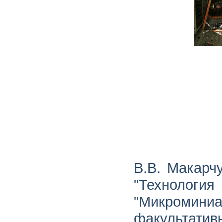
В.В. Макарч
"Технол
"Микроми
факультат