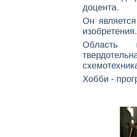
доцента.
Он является
изобретения.
Область п
твердотель
схемотехник
Хобби - про