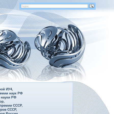
ой ИУ4,
емии наук РФ
 науки РФ
ор,
 премии СССР,
ров СССР,
ов России,