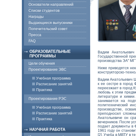
Основатели направлений
Списки студентов
Награды
Выдающиеся выпускники
Попечительский совет
Пресса
FAQ
ОБРАЗОВАТЕЛЬНЫЕ
Вадим Анатольевич 
ПРОГРАММЫ
Государственной пре
производства ЭА" МГТ
Цели обучения
Ниже приводятся нек
Проектирование ЭВС
конструкторско-техно
Учебная программа
Вадим Анатольевич Ш
к ее сестре в город
Расписание занятий
переезжает в город К
Практика
любовь к этим предм
литературе и химии.
Проектирование РЭС
занимается на подг
политехнический инс
Учебная программа
производстве, осва
Расписание занятий
преподносил сложны
Анатольевиче он сра
Практика
вечерников. После ус
подает документы в 
НАУЧНАЯ РАБОТА
1961 году он станов
[2]. Учеба в МВТУ в 