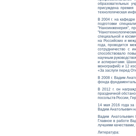
образовательных уч
присуждена премия П
технологическая инфо
В 2004 г. на кафедр
подготовки специал
"Наноинженерия", п
"Нанотехнологически
специальной и косми
на Российских и меж
года, проводится ме
сотрудничество с и
способствовало пов
научным руководство
и аспирантами. Шахн
монографий) и 12 из
«За заслуги перед От
В 2008 г. Вадим Ана
фонда фундаменталь
В 2012 г. он награ
праздничной обстано
посольств России, Ге
14 мая 2016 года за
Вадим Анатольевич н
Вадим Анатольевич 
Главное в работе Ва
лучшими качествами,
Литература: