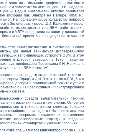
оводили занятия с большим профессионализмом и
нейшем заместителя декана, доц. Н.И. Фадеева,
я учебы Вадим Анатольевич активно занимался
мом (покорил пик Электра на Памире, 4050 м.).
 мир". На последнем курсе, когда встал вопрос о
ься в Зеленоград, к проф. Д.И. Юдицкому и проф.
азработке основ архитектуры ЭВМ, работающих в
 первым в МВТУ представил на защиту дипломный
". Дипломный проект был защищен на отлично и
иальности «Математические и счетно-решающие
нтр», где начал заниматься исследованиями
йствующих запоминающих устройств ЭВМ. В этом
бучение в которой завершил в 1970 г. защитой
ских наук, профессора Преснухина Л.Н. Начиная с
нструирование ЭВМ и систем".
процессорных средств вычислительной техники в
офессором Юдицким Д.И. В это время в СВЦ была
кропроцессоры с оригинальной архитектурой и
совместно с Л.Н.Преснухиным - "Конструирование
ельных систем.
роцессорных средств вычислительной техники
авлении развития науки и технологии. Основные
кционально и технологически сложных больших
ств в серийного производство. На основе анализа
раслевые программы создания и применения
ческие целесообразные подходы к созданию
монографиях, стандартах и учебных пособиях.
 коллектива специалистов Минэлектронпрома СССР