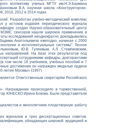
рого коллективу ученых МГТУ им.Н.Э.Баумана
Шахновым В.А. научная школа «Конструкторско-
, 2010, 2012 и 2014 годах.
огий. Разработан учебно-методический комплекс
ял у истоков издания периодического журнала
кафедре создан Научно-образовательный центр
сти МЭМС сенсоров нашли широкое применение в
ьтаты исследований неоднократно докладывались
Вадима Анатольевича ежегодно, начиная с 2000
хнологии и интеллектуальные системы". Тесное
льяновым, Ю.В. Гуляевым, А.Л. Стемпковским,
х направлений. На базе этих результатов под
иссертаций сотрудниками кафедры, докторантами
(в том числе 16 учебников, учебных пособий и 7
аучные достижения он награжден медалью ордена
00-летия Москвы» (1997).
является Ответственным секретарём Российского
». Награждение происходило в торжественной,
ктор ЮНЕСКО Ирина Бокова. Были представители
пециалистов и многолетнюю плодотворную работу
их журналов и трех диссертационных советов.
квалификации, обладающих широкой эрудицией и