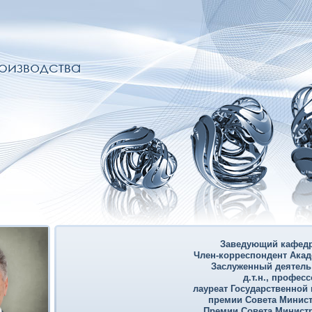
Заведующий кафедр
Член-корреспондент Акад
Заслуженный деятель
д.т.н., професс
лауреат Государственной
премии Совета Минист
Премии Совета Министр