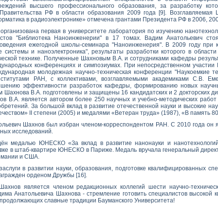
реждений высшего профессионального образования, за разработку кото
равительства РФ в области образования 2009 года [9]. Возглавляемая 
рматика в радиоэлектронике» отмечена грантами Президента РФ в 2006, 2008
е организована первая в университете лаборатория по изучению нанотехнол
истов "Библиотека Наноинженерии" в 17 томах. Вадим Анатольевич сто
роведения ежегодной школы-семинара "Наноинженерия". В 2009 году при 
е системы и наноэлектроника", результаты разработки которого в обла
ческой технике. Полученные Шахновым В.А. и сотрудниками кафедры резул
дународных конференциях и симпозиумах. При непосредственном участии 
ждународная молодежная научно-техническая конференции "Наукоемкие те
нститутами РАН, с коллективами, возглавляемыми академиками С.В. Еме
ышению эффективности разработок кафедры, формированию новых научны
м Шахнова В.А. подготовлены и защищены 16 кандидатских и 2 докторских д
ов В.А. является автором более 250 научных и учебно-методических работ 
обретений. За большой вклад в развитие отечественной науки и высокие н
ечеством» II степени (2005) и медалями «Ветеран труда» (1987), «В память 8
тольевич Шахнов был избран членом-корреспондентом РАН. С 2010 года он 
ных исследований.
ждён медалью ЮНЕСКО «За вклад в развитие нанонауки и нанотехнологий
вке в штаб-квартире ЮНЕСКО в Париже. Медаль вручала генеральный дире
рмании и США.
 заслуги в развитии науки, образования, подготовке квалифицированных с
агражден орденом Дружбы [16].
Шахнов является членом редакционных коллегий шести научно-техническ
дима Анатольевича Шахнова - стремление готовить специалистов высокой 
 продолжающих славные традиции Бауманского Университета!