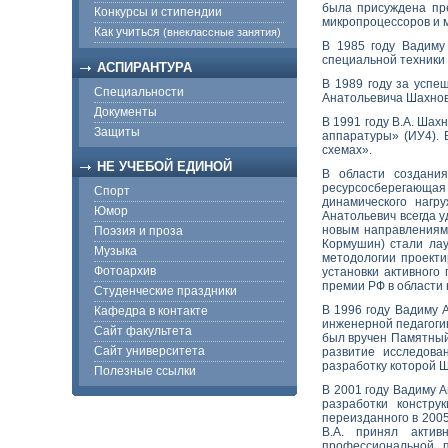
была присуждена пре
Конкурсы и стипендии
микропроцессоров и 
Как учиться
(внеклассные занятия)
В 1985 году Вадиму
специальной техники 
АСПИРАНТУРА
В 1989 году за успе
Специальности
Анатольевича Шахнов
Документы
В 1991 году В.А. Шах
Защиты
аппаратуры» (ИУ4). 
схемах».
НЕ УЧЕБОЙ ЕДИНОЙ
В области создания
ресурсосберегающая 
Спорт
динамического нагр
Юмор
Анатольевич всегда 
новым направлениям 
Поэзия и проза
Кормушин) стали лау
Музыка
методологии проекти
Фотоархив
установки активного
премии РФ в области 
Студенческие праздники
В 1996 году Вадиму 
Кафедра в контакте
инженерной педагогик
Сайт факультета
был вручен Памятный
Сайт университета
развитие исследова
разработку которой Ш
Полезные ссылки
В 2001 году Вадиму 
разработки констру
переизданного в 2005
В.А. принял актив
профессиональной п