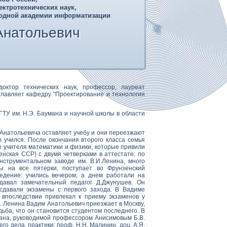
ктротехнических наук,
одной академии информатизации
натольевич
октор технических наук, профессор, лауреат
лавляет кафедру "Проектирование и технология
ТУ им. Н.Э. Баумана и научной школы в области
 Анатольевича оставляет учебу и они переезжают
о учился. После окончания второго класса семья
е учителя математики и физики, которые привили
нская ССР) с двумя четверками в аттестате: по
нструментальном заводе им. В.И.Ленина, много
ны на все пятерки, поступает во Фрунзенский
ведение: учились вечером, а днем работали на
давал замечательный педагог Д.Джунушев. Он
сдавали экзамены с первого захода. В Вадиме
 впоследствии привлекал к приему экзаменов у
. Ленина Вадим Анатольевич приезжает в Москву,
ьба, что он становится студентом последнего. В
ана, руководимой профессором Анисимовым Б.В.
о дела, практики: проф. Н.Н. Малинин, доц. А.Я.