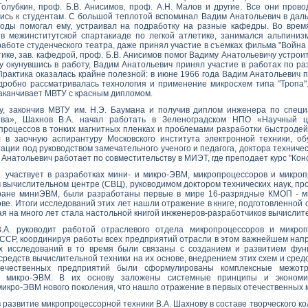
 Голубкин, проф. Б.В. Анисимов, проф. А.Н. Малов и другие. Все они пр
ись к студентам. С большой теплотой вспоминал Вадим Анатольевич в даль
годы помогал ему, устраивал на подработку на разные кафедры. Во врем
 в межинститутской спартакиаде по легкой атлетике, занимался альпиниз
аботе студенческого театра, даже принял участие в съемках фильма "Война и
ке, зав. кафедрой, проф. Б.В. Анисимов помог Вадиму Анатольевичу устроит
зу окунувшись в работу, Вадим Анатольевич принял участие в работах по р
 Практика оказалась крайне полезной: в июне 1966 года Вадим Анатольевич
одробно рассматривалась технология и применение микросхем типа "Тропа
аканчивает МВТУ с красным дипломом.
ду, закончив МВТУ им. Н.Э. Баумана и получив диплом инженера по спец
ва», Шахнов В.А. начал работать в Зеленоградском НПО «Научный це
роцессов в тонких магнитных пленках и проблемами разработки быстроде
 в заочную аспирантуру Московского института электронной техники, о
ации под руководством замечательного ученого и педагога, доктора техниче
 Анатольевич работает по совместительству в МИЭТ, где преподает курс "Ко
А. участвует в разработках мини- и микро-ЭВМ, микропроцессоров и микро
вычислительном центре (СВЦ), руководимом доктором технических наук, пр
тране миниЭВМ, были разработаны первые в мире 16-разрядные КМОП - ми
ве. Итоги исследований этих лет нашли отражение в книге, подготовленной 
ая на много лет стала настольной книгой инженеров-разработчиков вычислит
.А. руководит работой отраслевого отдела микропроцессоров и микроп
СР, координируя работы всех предприятий отрасли в этом важнейшем напр
х исследований в то время были связаны с созданием и развитием фун
средств вычислительной техники на их основе, внедрением этих схем и сред
течественных предприятий были сформулированы комплексные межот
и микро-ЭВМ. В их основу заложены системные принципы и экономи
микро-ЭВМ нового поколения, что нашло отражение в первых отечественных 
 в развитие микропроцессорной техники В.А. Шахнову в составе творческого