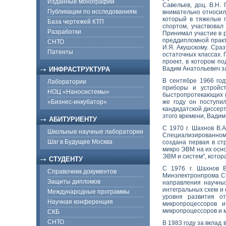
Изданные монографии
Савельев, доц. В.Н.
Публикации по исследованиям
внимательно относил
который в тяжелые 
База чертежей КТП
спортом, участвовал
Разработки
Принимал участие в р
преддипломной практи
СНТО
И.Я. Акушскому. Сра
Патенты
остаточных классах.
проект, в котором п
Вадим Анатольевич з
ИНФРАСТРУКТУРА
В сентябре 1966 го
Лаборатории
приборы и устройст
НОЦ «Наносистемы»
быстропротекающих п
«Бизнес-инкубатор»
же году он поступил
кандидатской диссерт
этого времени, Вадим
АБИТУРИЕНТУ
С 1970 г. Шахнов В.
Школьные научные лаборатории
Специализированном 
Шаг в Будущее Москва
создана первая в с
микро ЭВМ на их осно
ЭВМ и систем", котор
СТУДЕНТУ
С 1976 г. Шахнов В
Справочник документов
Минэлектронпрома СС
Защиты дипломов
направления научны
интегральных схем и 
Международные программы
уровня развития о
Научная конференция
микропроцессоров 
микропроцессоров и 
СКБ
СНТО
В 1983 году за вклад