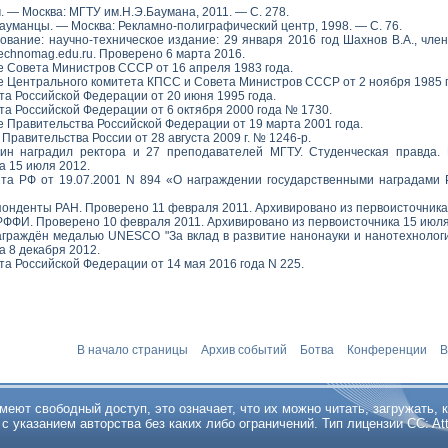
. — Москва: МГТУ им.Н.Э.Баумана, 2011. — С. 278.
Бауманцы. — Москва: Рекламно-полиграфический центр, 1998. — С. 76.
ование: научно-техническое издание: 29 января 2016 год Шахнов В.А., член
echnomag.edu.ru. Проверено 6 марта 2016.
 Совета Министров СССР от 16 апреля 1983 года.
 Центрального комитета КПСС и Совета Министров СССР от 2 ноября 1985 г. 
та Российской Федерации от 20 июня 1995 года.
та Российской Федерации от 6 октября 2000 года № 1730.
 Правительства Российской Федерации от 19 марта 2001 года.
равительства России от 28 августа 2009 г. № 1246-р.
ин наградил ректора и 27 преподавателей МГТУ. Студенческая правда.
а 15 июля 2012.
та РФ от 19.07.2001 N 894 «О награждении государственными наградами
онденты РАН. Проверено 11 февраля 2011. Архивировано из первоисточника
в РФФИ. Проверено 10 февраля 2011. Архивировано из первоисточника 15 июля
аграждён медалью UNESCO "За вклад в развитие нанонауки и нанотехнологи
а 8 декабря 2012.
та Российской Федерации от 14 мая 2016 года N 225.
В начало страницы
Архив событий
Ботва
Конференции
В
ют свободный доступ, это означает, что их можно читать, загружать, к
указанием авторства без каких либо ограничений. Тип лицензии CC: Attribu