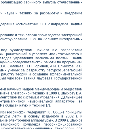
 организацию серийного выпуска отечественных
и науки и техники за разработку и внедрение
Федерация космонавтики СССР наградила Вадима
тирование и технология производства электронной
 конструирование ЭВМ на больших интегральных
под руководством Шахнова В.А. разработана
ы, работающей в условиях квазистатического и
методов управления волновыми полями. Вадим
научно-исследовательской работы по прорывным,
А. Соловьев, П.Н. Горюнов, А.И. Ельников, И.В.
одых ученых за разработку ресурсосберегающей
а работку теории и создание экспериментальной
 был удостоен звания лауреата Государственной
отовки научных кадров Международным обществом
итие электронной техники в 1999 г. Шахнову В.А.
Агентством по системам управления. Дальнейшее
ктромагнитной измерительной аппаратуры, за
в области науки и техники [7].
ники Российской Федерации" [8]. Общие принципы
атуры легли в основу изданного в 2002 г. и
вание электронной аппаратуры». В 2009 г. Шахнов
овационного комплекса персонифицированной
ционно-телекоммуникационных технологий для