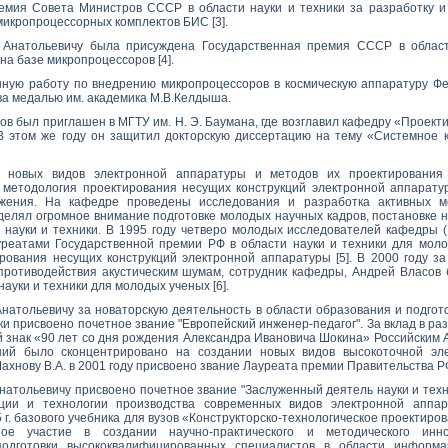
мия Совета Министров СССР в области науки и техники за разработку и
микропроцессорных комплектов БИС [3].
 Анатольевичу была присуждена Государственная премия СССР в област
на базе микропроцессоров [4].
шную работу по внедрению микропроцессоров в космическую аппаратуру 
а медалью им. академика М.В.Келдыша.
нов был приглашен в МГТУ им. Н. Э. Баумана, где возглавил кафедру «Проек
В этом же году он защитил докторскую диссертацию на тему «Системное
 новых видов электронной аппаратуры и методов их проектирования 
методология проектирования несущих конструкций электронной аппаратур
ужения. На кафедре проведены исследования и разработка активных 
уделял огромное внимание подготовке молодых научных кадров, постановке 
науки и техники. В 1995 году четверо молодых исследователей кафедры (В.
реатами Государственной премии РФ в области науки и техники для мол
рования несущих конструкций электронной аппаратуры [5]. В 2000 году з
 противодействия акустическим шумам, сотрудник кафедры, Андрей Власов
науки и техники для молодых ученых [6].
Анатольевичу за новаторскую деятельность в области образования и подг
и присвоено почетное звание "Европейский инженер-педагог". За вклад в разв
 знак «90 лет со дня рождения Александра Ивановича Шокина» Российским 
ний было сконцентрировано на создании новых видов высокоточной эле
ахнову В.А. в 2001 году присвоено звание Лауреата премии Правительства РФ 
Анатольевичу присвоено почетное звание "Заслуженный деятель науки и тех
кции и технологии производства современных видов электронной аппар
 г. базового учебника для вузов «Конструкторско-технологическое проектиро
ное участие в создании научно-практического и методического инн
одготовки высококвалифицированных специалистов в области информа