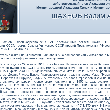
действительный член Академии эле
Международной Академии Связи и Междунар
ШАХНОВ Вадим А
Шахнов - член-корреспондент РАН, заслуженный деятель науки РФ, д
мии СССР, премии Совета Министров СССР, премий Правительства РФ возг
У им.Н.Э.Баумана с 1991 года.
оторые факты из биографии Шахнова В.А., о возглавляемой им кафедре в МГ
логической информатики в радиоэлектронике.
ахнов родился 29 января 1941 года в Москве. Началась война, мама Вадима
 Фрунзе (Киргизская ССР). Здесь Вадим Анатольевич пошел в школу, отличн
ушку (Туркменская ССР), где прожили они семь лет. В школе были прекрасны
етам. Десятый класс Вадим Анатольевич заканчивает в городе Мары (Туркме
 Переехав в г.Фрунзе, Вадим Анатольевич работает фрезеровщиком на и
отовительных курсах Фрунзенского политеха и в 1959 г., сдав экзаме
титут (г. Фрунзе, Киргизская ССР). В вузовской учебе тогда было новов
ивая будущие специальности [1]. В Политехе высшую математику препо
й материал настолько просто и доходчиво, что почти все его студенты 
зу отметил способность к математике, давал дополнительные задания и
пешного окончания второго курса и работы фрезеровщиком на заводе им. В.И
Физтех, МЭИ и МВТУ им.Н.Э.Баумана и так складывается его дальнейшая суд
ится студентом кафедры «Вычислительные машины» (П6) МВТУ им.Н.Э.Баум
те времена была настоящей школой жизни. Лекции читали профессионалы своег