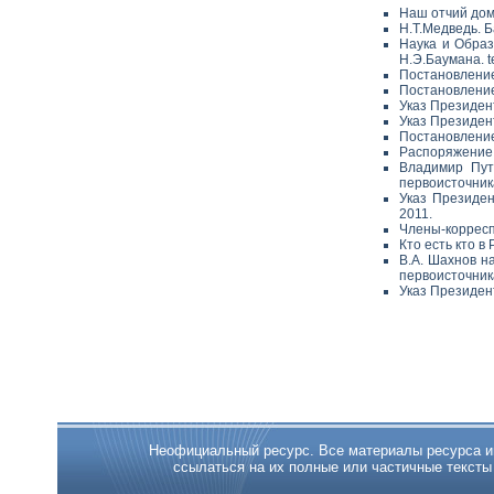
Наш отчий дом
Н.Т.Медведь. 
Наука и Образ
Н.Э.Баумана. t
Постановление
Постановление
Указ Президен
Указ Президен
Постановление
Распоряжение П
Владимир Пут
первоисточник
Указ Президен
2011.
Члены-корресп
Кто есть кто 
В.А. Шахнов н
первоисточник
Указ Президен
Неофициальный ресурс. Все материалы ресурса име
ссылаться на их полные или частичные тексты с 