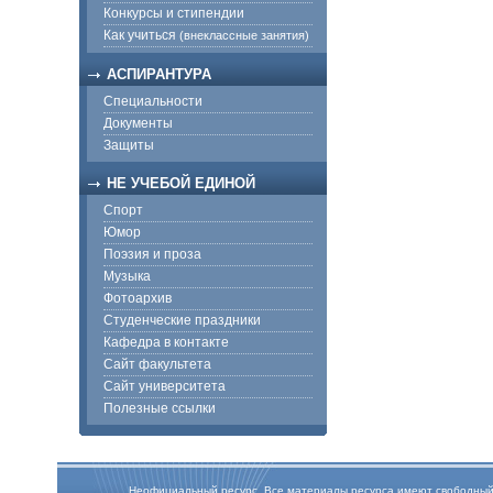
Конкурсы и стипендии
Как учиться
(внеклассные занятия)
АСПИРАНТУРА
Специальности
Документы
Защиты
НЕ УЧЕБОЙ ЕДИНОЙ
Спорт
Юмор
Поэзия и проза
Музыка
Фотоархив
Студенческие праздники
Кафедра в контакте
Сайт факультета
Сайт университета
Полезные ссылки
Неофициальный ресурс. Все материалы ресурса имеют свободный дос