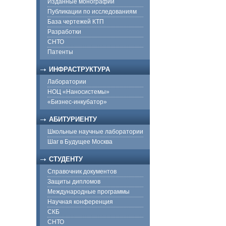
Изданные монографии
Публикации по исследованиям
База чертежей КТП
Разработки
СНТО
Патенты
ИНФРАСТРУКТУРА
Лаборатории
НОЦ «Наносистемы»
«Бизнес-инкубатор»
АБИТУРИЕНТУ
Школьные научные лаборатории
Шаг в Будущее Москва
СТУДЕНТУ
Справочник документов
Защиты дипломов
Международные программы
Научная конференция
СКБ
СНТО