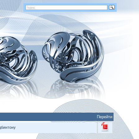
Перейти
дбинтону