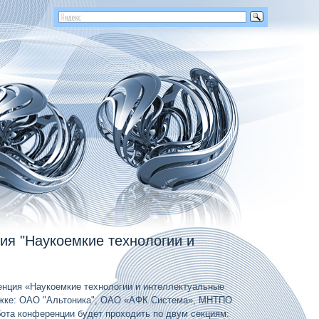
я "Наукоемкие технологии и
енция «Наукоемкие технологии и интеллектуальные
ержке: ОАО "Альтоника", ОАО «АФК Система», МНТПО
ота конференции будет проходить по двум секциям: