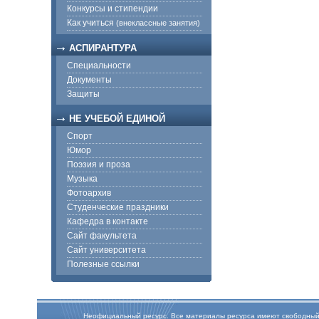
Конкурсы и стипендии
Как учиться
(внеклассные занятия)
АСПИРАНТУРА
Специальности
Документы
Защиты
НЕ УЧЕБОЙ ЕДИНОЙ
Спорт
Юмор
Поэзия и проза
Музыка
Фотоархив
Студенческие праздники
Кафедра в контакте
Сайт факультета
Сайт университета
Полезные ссылки
Неофициальный ресурс. Все материалы ресурса имеют свободный дос