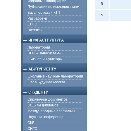
Изданные монографии
8
Публикации по исследованиям
База чертежей КТП
9
Разработки
СНТО
Патенты
ИНФРАСТРУКТУРА
Лаборатории
НОЦ «Наносистемы»
«Бизнес-инкубатор»
АБИТУРИЕНТУ
Школьные научные лаборатории
Шаг в Будущее Москва
СТУДЕНТУ
Справочник документов
Защиты дипломов
Международные программы
Научная конференция
СКБ
СНТО