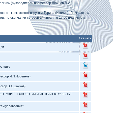
логии» (руководитель профессор Шахнов В.А.)
еро - кавказского округа и Турина (Италия). Приглашаем
ии, по окончании которой 24 апреля в 17.00 планируется
Скачать
ции
ренцию
ессор И.П.Норенков)
ессор В.А.Шахнов)
КОЕМКИЕ ТЕХНОЛОГИИ И ИНТЕЛЛЕКТУАЛЬНЫЕ
тем управления"