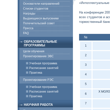
«Интеллектуальные 
Основатели направлений
Списки студентов
На конференции 2007
Награды
всех студентов и ас
Выдающиеся выпускники
торжественный банк
Попечительский совет
Пресса
FAQ
№
ОБРАЗОВАТЕЛЬНЫЕ
ПРОГРАММЫ
1
Цели обучения
2
Проектирование ЭВС
Учебная программа
3
Расписание занятий
Практика
4
Проектирование РЭС
5
Учебная программа
Расписание занятий
X МОЛ
6
Практика
7
НАУЧНАЯ РАБОТА