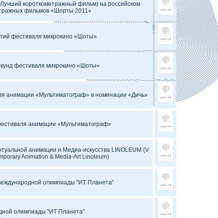
(Лучший короткометражный фильм) на российском
тражных фильмов «Шорты 2011»
атий фестиваля микрокино «Шоты»
секунд фестиваля микрокино «Шоты»
ля анимации «Мультиматограф» в номинации «Дичь»
фестиваля анимации «Мультиматограф»
ктуальной анимации и Медиа-искусства LINOLEUM (V
temporary Animation & Media-Art Linoleum)
еждународной олимпиады "ИТ Планета"
ной олимпиады "ИТ Планета"