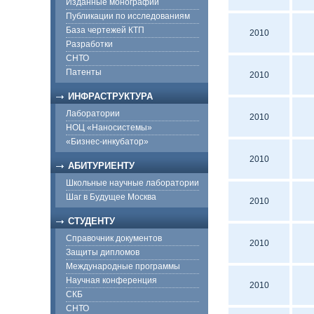
Изданные монографии
Публикации по исследованиям
База чертежей КТП
2010
Разработки
СНТО
Патенты
2010
ИНФРАСТРУКТУРА
Лаборатории
2010
НОЦ «Наносистемы»
«Бизнес-инкубатор»
2010
АБИТУРИЕНТУ
Школьные научные лаборатории
Шаг в Будущее Москва
2010
СТУДЕНТУ
Справочник документов
2010
Защиты дипломов
Международные программы
Научная конференция
2010
СКБ
СНТО