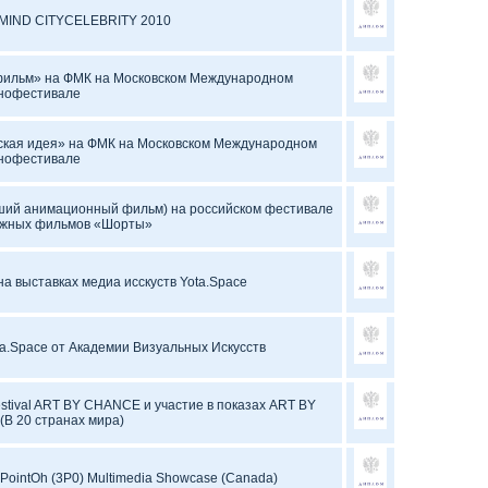
MIND CITYCELEBRITY 2010
фильм» на ФМК на Московском Международном
нофестивале
ская идея» на ФМК на Московском Международном
нофестивале
ший анимационный фильм) на российском фестивале
ажных фильмов «Шорты»
на выставках медиа исскуств Yota.Space
ta.Space от Академии Визуальных Искусств
estival ART BY CHANCE и участие в показах ART BY
В 20 странах мира)
PointOh (3P0) Multimedia Showcase (Canada)