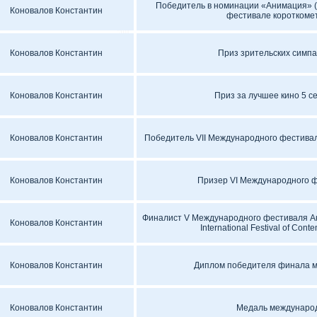
Победитель в номинации «Анимация» 
Коновалов Константин
фестивале короткоме
Коновалов Константин
Приз зрительских симп
Коновалов Константин
Приз за лучшее кино 5 
Коновалов Константин
Победитель VII Международного фестива
Коновалов Константин
Призер VI Международного 
Финалист V Международного фестиваля А
Коновалов Константин
International Festival of Con
Коновалов Константин
Диплом победителя финала м
Коновалов Константин
Медаль международ