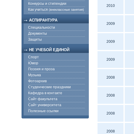
Конкурсы и стипендии
2010
Как учиться
(внеклассные занятия)
АСПИРАНТУРА
2009
Специальности
Документы
Защиты
2009
НЕ УЧЕБОЙ ЕДИНОЙ
Спорт
2009
Юмор
Поэзия и проза
Музыка
2008
Фотоархив
Студенческие праздники
Кафедра в контакте
2008
Сайт факультета
Сайт университета
Полезные ссылки
2008
2008