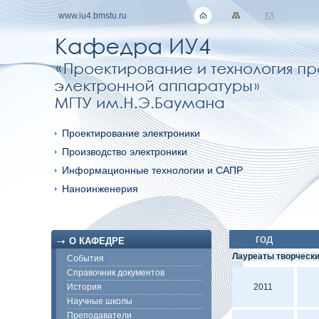
www.iu4.bmstu.ru
Проектирование электроники
Производство электроники
Информационные технологии и САПР
Наноинженерия
год
О КАФЕДРЕ
Лауреаты творчески
События
Справочник документов
История
2011
Научные школы
Преподаватели