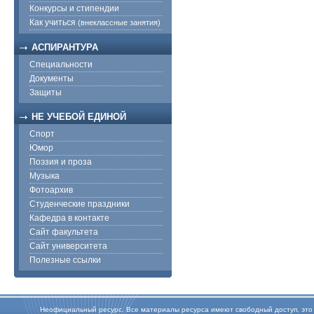
Конкурсы и стипендии
Как учиться
(внеклассные занятия)
АСПИРАНТУРА
Специальности
Документы
Защиты
НЕ УЧЕБОЙ ЕДИНОЙ
Спорт
Юмор
Поэзия и проза
Музыка
Фотоархив
Студенческие праздники
Кафедра в контакте
Сайт факультета
Сайт университета
Полезные ссылки
Неофициальный ресурс. Все материалы ресурса имеют свободный доступ, это оз