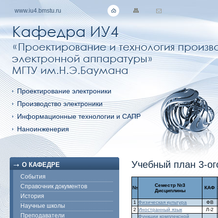
www.iu4.bmstu.ru
Проектирование электроники
Производство электроники
Информационные технологии и САПР
Наноинженерия
Учебный план 3-ог
О КАФЕДРЕ
События
Семестр №3
Справочник документов
№
КАФ
Дисциплины
История
1
Физическая культура
ФВ
Научные школы
2
Иностранный язык
Л-2
Преподаватели
Функции комплексной