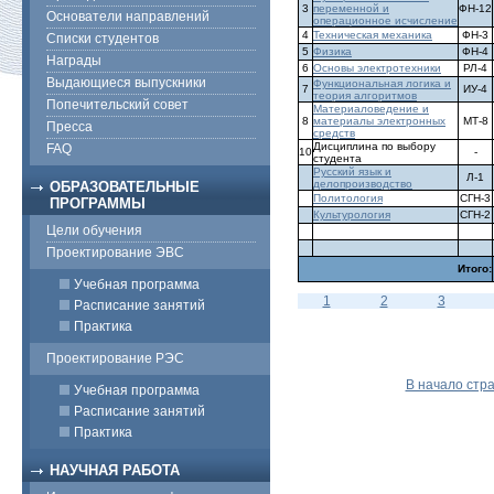
3
переменной и
ФН-12
Основатели направлений
операционное исчисление
4
Техническая механика
ФН-3
Списки студентов
5
Физика
ФН-4
Награды
6
Основы электротехники
РЛ-4
Выдающиеся выпускники
Функциональная логика и
7
ИУ-4
теория алгоритмов
Попечительский совет
Материаловедение и
8
материалы электронных
МТ-8
Пресса
средств
Дисциплина по выбору
FAQ
10
-
студента
Русский язык и
Л-1
делопроизводство
ОБРАЗОВАТЕЛЬНЫЕ
Политология
СГН-3
ПРОГРАММЫ
Культурология
CГН-2
Цели обучения
Проектирование ЭВС
Итого:
Учебная программа
1
2
3
Расписание занятий
Практика
Проектирование РЭС
В начало стр
Учебная программа
Расписание занятий
Практика
НАУЧНАЯ РАБОТА