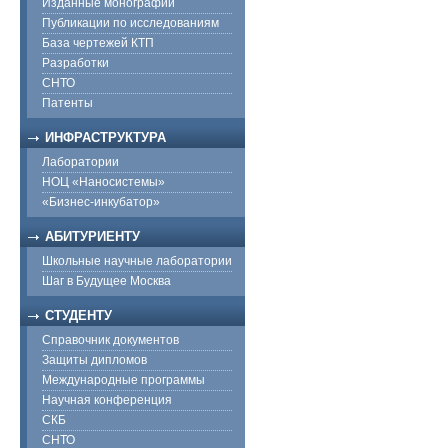
Изданные монографии
Публикации по исследованиям
База чертежей КТП
Разработки
СНТО
Патенты
ИНФРАСТРУКТУРА
Лаборатории
НОЦ «Наносистемы»
«Бизнес-инкубатор»
АБИТУРИЕНТУ
Школьные научные лаборатории
Шаг в Будущее Москва
СТУДЕНТУ
Справочник документов
Защиты дипломов
Международные программы
Научная конференция
СКБ
СНТО