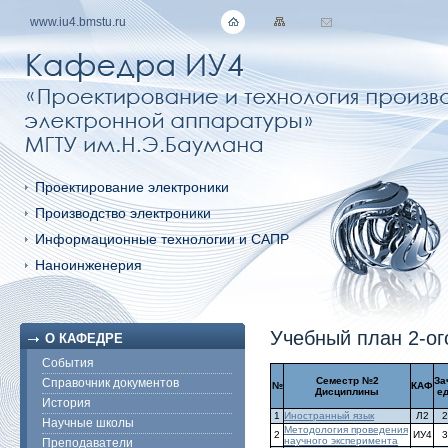
www.iu4.bmstu.ru
Проектирование электроники
Производство электроники
Информационные технологии и САПР
Наноинженерия
Учебный план 2-ог
О КАФЕДРЕ
События
Семестр №2
За
Справочник документов
№
КАФ
Дисциплины
ед
История
1
Иностранный язык
Л2
2
Научные школы
Методология проведения
2
ИУ4
3
научного эксперимента
Преподаватели