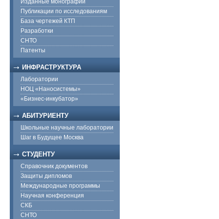
Изданные монографии
Публикации по исследованиям
База чертежей КТП
Разработки
СНТО
Патенты
ИНФРАСТРУКТУРА
Лаборатории
НОЦ «Наносистемы»
«Бизнес-инкубатор»
АБИТУРИЕНТУ
Школьные научные лаборатории
Шаг в Будущее Москва
СТУДЕНТУ
Справочник документов
Защиты дипломов
Международные программы
Научная конференция
СКБ
СНТО