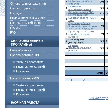
Цифровая обработка
3
ИУ4
3
Основатели направлений
сигналов
Системное
5
ИУ4
3
Списки студентов
программирование
Системотехника ЭВС,
Награды
5
ИУ4
4
комплексы и сети
Выдающиеся выпускники
Курсовая работа - САПР
6
ИУ4
1,
ЭВС
Попечительский совет
Курсовая работа -
7
Контроль и диагностика
ИУ4
1,
Пресса
электронных средств
Проектирование СВЧ-
FAQ
8
устройств (курс по
ИУ4
3
выбору)
Магистерская
ОБРАЗОВАТЕЛЬНЫЕ
9
ИУ4
3,
диссертация
ПРОГРАММЫ
Научно-
10
исследовательская
ИУ4
1
Цели обучения
работа
Проектирование ЭВС
Учебная программа
Расписание занятий
Практика
Итого:
3
Проектирование РЭС
1
2
3
Учебная программа
Расписание занятий
Практика
В начало стр
НАУЧНАЯ РАБОТА