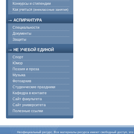
Конкурсы и стипендии
Как учиться
(внеклассные занятия)
АСПИРАНТУРА
Специальности
Документы
Защиты
НЕ УЧЕБОЙ ЕДИНОЙ
Спорт
Юмор
Поэзия и проза
Музыка
Фотоархив
Студенческие праздники
Кафедра в контакте
Сайт факультета
Сайт университета
Полезные ссылки
Неофициальный ресурс. Все материалы ресурса имеют свободный доступ, это оз