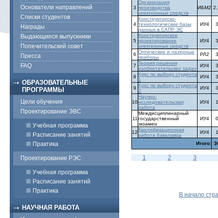
Организация
Основатели направлений
3
производства
ИБМ2
2,
электронных средств
Списки студентов
Конструкторско-
4
технологические базы
ИУ4
Награды
данных в САПР ЭС
Конструкторское
Выдающиеся выпускники
5
проектирование
ИУ4
Попечительский совет
электронных средств
Оптические и лазерные
6
РЛ2
Пресса
приборы
Теория решения
FAQ
7
ИУ4
изобретательских задач
Курс по выбору студента
8
ИУ4
1
ОБРАЗОВАТЕЛЬНЫЕ
Курс по выбору студента
9
ИУ4
ПРОГРАММЫ
2
Научно-
Цели обучения
10
исследовательская
ИУ4
работа
Проектирование ЭВС
Междисциплинарный
11
государственный
ИУ4
экзамен
Учебная программа
Квалификационная
12
ИУ4
Расписание занятий
работа бакалавра
Практика
Итого:
3
1
2
3
Проектирование РЭС
Учебная программа
Расписание занятий
Практика
В начало стр
НАУЧНАЯ РАБОТА