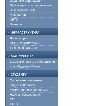
Изданные монографии
Публикации по исследованиям
База чертежей КТП
Разработки
СНТО
Патенты
ИНФРАСТРУКТУРА
Лаборатории
НОЦ «Наносистемы»
«Бизнес-инкубатор»
АБИТУРИЕНТУ
Школьные научные лаборатории
Шаг в Будущее Москва
СТУДЕНТУ
Справочник документов
Защиты дипломов
Международные программы
Научная конференция
СКБ
СНТО