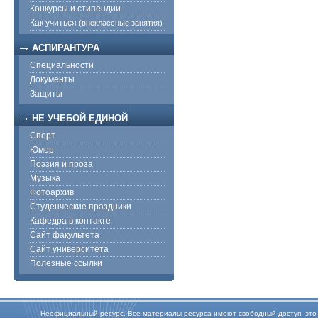
Конкурсы и стипендии
Как учиться
(внеклассные занятия)
АСПИРАНТУРА
Специальности
Документы
Защиты
НЕ УЧЕБОЙ ЕДИНОЙ
Спорт
Юмор
Поэзия и проза
Музыка
Фотоархив
Студенческие праздники
Кафедра в контакте
Сайт факультета
Сайт университета
Полезные ссылки
Неофициальный ресурс. Все материалы ресурса имеют свободный доступ, это оз