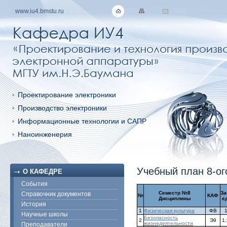
www.iu4.bmstu.ru
Проектирование электроники
Производство электроники
Информационные технологии и САПР
Наноинженерия
Учебный план 8-ог
О КАФЕДРЕ
События
Семестр №8
За
Справочник документов
№
КАФ
Дисциплины
ед
История
1
Физическая культура
ФВ
Научные школы
Безопасность
2
Э9
1,
жизнедеятельности
Преподаватели